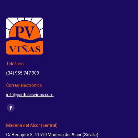
Teléfono
(34) 955 747 909
Correo electrónico
info@pinturasvinas.com
Encuéntranos en:
Facebook
page
Mairena del Alcor (central)
opens
C/ Benajete 8, 41510 Mairena del Alcor (Sevilla)
in