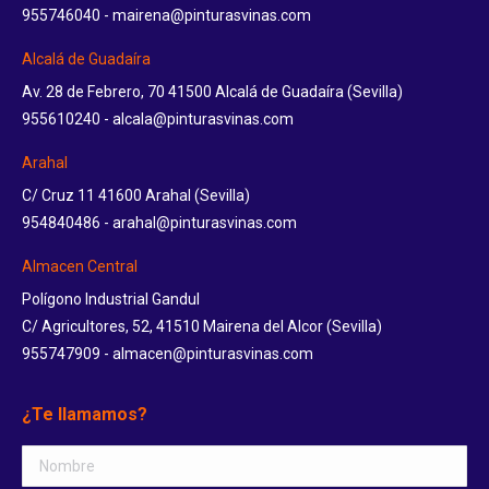
955746040 - mairena@pinturasvinas.com
new
window
Alcalá de Guadaíra
Av. 28 de Febrero, 70 41500 Alcalá de Guadaíra (Sevilla)
955610240 - alcala@pinturasvinas.com
Arahal
C/ Cruz 11 41600 Arahal (Sevilla)
954840486 - arahal@pinturasvinas.com
Almacen Central
Polígono Industrial Gandul
C/ Agricultores, 52, 41510 Mairena del Alcor (Sevilla)
955747909 - almacen@pinturasvinas.com
¿Te llamamos?